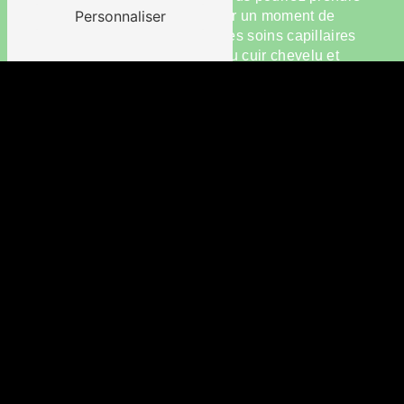
Personnaliser
soin de vous et vous accorder un moment de
bien-être bien mérité. Avec ses soins capillaires
spécifiques, ses massages du cuir chevelu et
ses forfaits bien-être, le salon vous offre une
parenthèse de détente et de relaxation au cœur
de votre quotidien trépidant.
PRENEZ RENDEZ-VOUS CHEZ
ISALYSS COIFFURE
Si vous recherchez un coiffeur d'exception à
Ennery, ne cherchez plus : Isalyss Coiffure est
l'adresse qu'il vous faut. N'hésitez pas à prendre
rendez-vous dès aujourd'hui pour découvrir
toutes les prestations proposées par le salon et
offrir à vos cheveux le traitement qu'ils méritent.
Avec Isalyss Coiffure, votre satisfaction est
garantie !
#contact-form