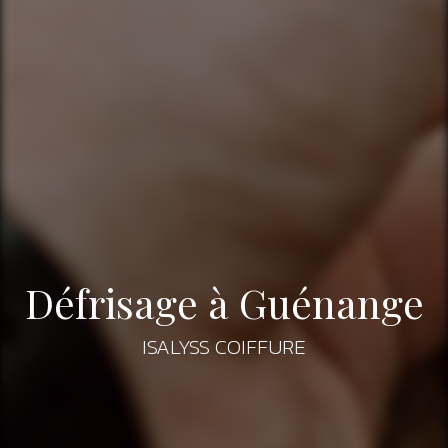
Défrisage à Guénange
ISALYSS COIFFURE