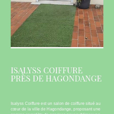
ISALYSS COIFFURE
PRÈS DE HAGONDANGE
ISALYSS COIFFURE : VOTRE SALON
DE COIFFURE À HAGONDANGE
Isalyss Coiffure est un salon de coiffure situé au
cœur de la ville de Hagondange, proposant une